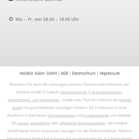
Mo. – Fr. von
08.00 – 18.00 Uhr
Heldele Aalen GmbH |
AGB
|
Datenschutz
|
Impressum
Beachten Sie auch die Leistungen unseres Partnerunternehmens, der
Heldele GmbH in Salach:
,
,
Gebäudetechnik
IT & Kommunikation
- modernste Technik realisiert die
Schaltschrank- und Verteilerbau
Heldele
mit ganzheitlichen Lösungen. Erleben Sie Funktionen in ihrer
GmbH
Bestform. // Interaktive
und
von Heldele:
Stromtankstellen
E-Ladestationen
Ob
,
oder
- die Heldele
private
gewerbliche
öffentliche Stromtankstellen
GmbH bietet Ihnen innovative Lösungen für die Elektromobilität. Nähere
Informationen finden Sie auf
. // „Lebenslanges
www.die-stromtankstelle.de